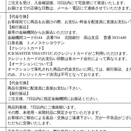
ご注文を受け、入金確認後、3日以内にて宅急便にて発送いたします。
お届けまでの正確な日数は、メール・電話にて連絡させていただきます
法
【代金引換】
お客様宛てに商品をお届けの際、お支払い料金を配達員に直接お支払い
【銀行振込】
最寄の金融機関からお振込いただけます。
金融機関コード0144 店番704 北陸銀行 高山支店 普通 5031440
口座名義 トメノスケシヨウテン
【クレジットカード】
JCB MASTER VISA UFJ UC のクレジットカードがご利用いただけます。
クレジットカードのお支払い回数は各カード会社によって異なります。
【オークションについて]】
オークションで落札された商品の代金支払いに関しては、銀行振込、ま
のみ。クレジットカード決済は不可となっております。
【代金引換】
商品引渡時に配達員に直接お支払い下さい。
【銀行振込】
ご注文後、7日以内に指定金融機関にお振込ください。
商品到着後、7日以内にご連絡願います。
その際、未使用・未開封品に限定させていただきます。
お客様のご都合による返品・交換はご遠慮下さい。万が一不良品がござ
ただちに交換いたします。