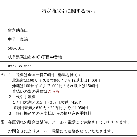
特定商取引に関する表示
留之助商店
中子 真治
506-0011
岐阜県高山市本町3丁目44番地
0577-35-5655
外の
１）送料は全国一律700円（離島を除く）
北海道は100サイズまで900円 / それ以上は1400円
沖縄は100サイズまで1000円 / それ以上は1500円
着払いの際の運賃は
こちら
２）代引手数料
１万円未満／315円・3万円未満／420円
10万円未満／630円・30万円まで／1.050円
３）銀行振込でのお支払い時の振り込み手数料
期限
在庫切れの場合は随時、メール・電話にて連絡させていただきます。
お問合せによりメール・電話にて連絡させていただきます。